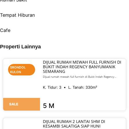
Tempat Hiburan
Cafe
Properti Lainnya
DIJUAL RUMAH MEWAH FULL FURNISH DI
BUKIT INDAH REGENCY BANYUMANIK
SRONDOL
SEMARANG
KULON
Dijual rumah mewah full furnish di Bukit Indah Regency
Banyumanik Semarang. LT/LB 330 m², SHM, siap huni, lokasi
premium. Harga 5 M nego
K. Tidur:
3
L. Tanah:
330
m²
SALE
5 M
DIJUAL RUMAH 2 LANTAI SHM DI
KESAMBI SALATIGA SIAP HUNI