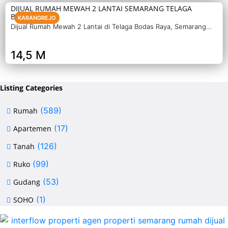
DIJUAL RUMAH MEWAH 2 LANTAI SEMARANG TELAGA
BODAS
KARANGREJO
Dijual Rumah Mewah 2 Lantai di Telaga Bodas Raya, Semarang
Selatan – Sertifikat Hak Milik, luas tanah 715 m², bangunan 380
m², 5+1 kamar, listrik 5500 watt, air artetis. Lingkungan asri &
14,5 M
strategis.
Listing Categories
(589)
Rumah
(17)
Apartemen
(126)
Tanah
(99)
Ruko
(53)
Gudang
(1)
SOHO