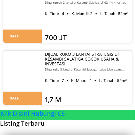
Dijual rumah 2 lantai di Kesambi Salatiga. LT 62 m², 4 kamar
tidur, SHM, siap huni, dekat pusat kota. Harga 700 juta nego
K. Tidur:
4
K. Mandi:
2
L. Tanah:
62
m²
SALE
700 JT
DIJUAL RUKO 3 LANTAI STRATEGIS DI
KESAMBI SALATIGA COCOK USAHA &
INVESTASI
Dijual ruko 3 lantai di Kesambi Salatiga, hadap jalan utama.
Cocok untuk restoran, kantor, kos, atau investasi. Harga 1,7 M
nego.
K. Tidur:
7
K. Mandi:
1
L. Tanah:
52
m²
SALE
1,7 M
Klik Disini Hubungi CS
Listing Terbaru
SALE