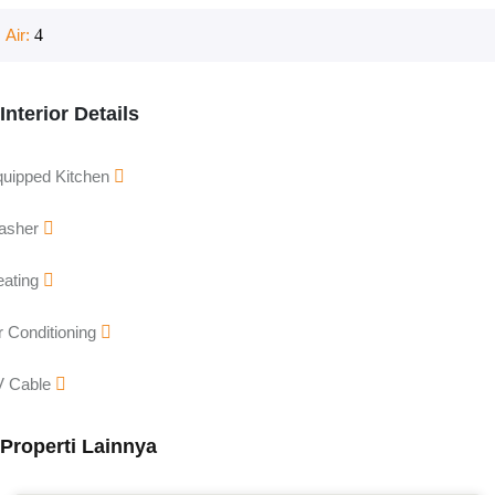
Air:
4
Interior Details
uipped Kitchen
asher
eating
r Conditioning
V Cable
Properti Lainnya