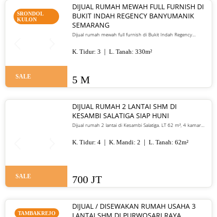
DIJUAL RUMAH MEWAH FULL FURNISH DI
SRONDOL
BUKIT INDAH REGENCY BANYUMANIK
KULON
SEMARANG
Dijual rumah mewah full furnish di Bukit Indah Regency
Banyumanik Semarang. LT/LB 330 m², SHM, siap huni, lokasi
premium. Harga 5 M nego
K. Tidur:
3
L. Tanah:
330
m²
SALE
5 M
DIJUAL RUMAH 2 LANTAI SHM DI
KESAMBI SALATIGA SIAP HUNI
Dijual rumah 2 lantai di Kesambi Salatiga. LT 62 m², 4 kamar
tidur, SHM, siap huni, dekat pusat kota. Harga 700 juta nego
K. Tidur:
4
K. Mandi:
2
L. Tanah:
62
m²
SALE
700 JT
DIJUAL / DISEWAKAN RUMAH USAHA 3
TAMBAKREJO
LANTAI SHM DI PURWOSARI RAYA