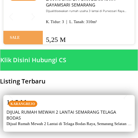
GAYAMSARI SEMARANG
Dijual/disewakan rumah usaha 3 lantai di Purwosari Raya
Gayamsari Semarang. LT 310 m², LB 600 m², SHM, lokasi jalan
utama. Jual 5,25 M / sewa 135 juta per tahun.
K. Tidur:
3
L. Tanah:
310
m²
SALE
5,25 M
Klik Disini Hubungi CS
Listing Terbaru
SALE
14,5 M
KARANGREJO
DIJUAL RUMAH MEWAH 2 LANTAI SEMARANG TELAGA
BODAS
Dijual Rumah Mewah 2 Lantai di Telaga Bodas Raya, Semarang Selatan –
Sertifikat Hak Milik, luas tanah 715 m², bangunan 380 m², 5+1 kamar,
listrik 5500 watt, air artetis. Lingkungan asri & strategis.