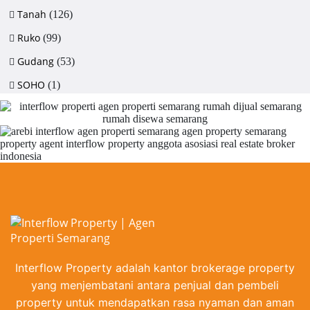
Tanah
(126)
Ruko
(99)
Gudang
(53)
SOHO
(1)
Interflow Property adalah kantor brokerage property
yang menjembatani antara penjual dan pembeli
property untuk mendapatkan rasa nyaman dan aman