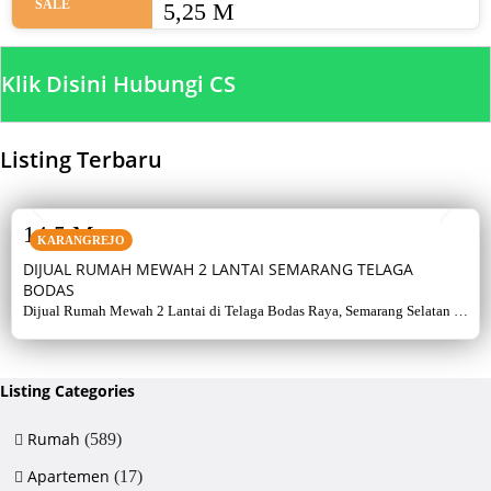
SALE
5,25 M
Klik Disini Hubungi CS
Listing Terbaru
SALE
14,5 M
KARANGREJO
DIJUAL RUMAH MEWAH 2 LANTAI SEMARANG TELAGA
BODAS
Dijual Rumah Mewah 2 Lantai di Telaga Bodas Raya, Semarang Selatan –
Sertifikat Hak Milik, luas tanah 715 m², bangunan 380 m², 5+1 kamar,
listrik 5500 watt, air artetis. Lingkungan asri & strategis.
Listing Categories
Rumah
(589)
Apartemen
(17)