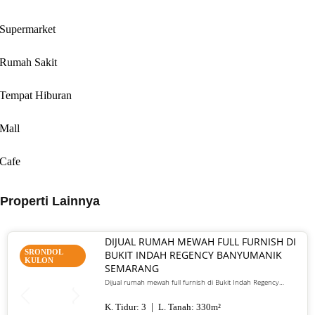
Supermarket
Rumah Sakit
Tempat Hiburan
Mall
Cafe
Properti Lainnya
DIJUAL RUMAH MEWAH FULL FURNISH DI
SRONDOL
BUKIT INDAH REGENCY BANYUMANIK
KULON
SEMARANG
Dijual rumah mewah full furnish di Bukit Indah Regency
Banyumanik Semarang. LT/LB 330 m², SHM, siap huni, lokasi
premium. Harga 5 M nego
K. Tidur:
3
L. Tanah:
330
m²