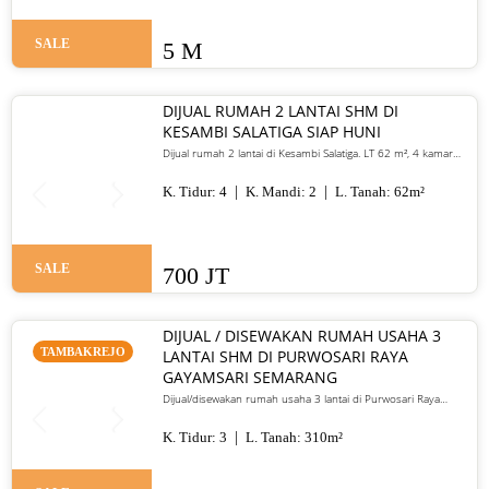
SALE
5 M
DIJUAL RUMAH 2 LANTAI SHM DI
KESAMBI SALATIGA SIAP HUNI
Dijual rumah 2 lantai di Kesambi Salatiga. LT 62 m², 4 kamar
tidur, SHM, siap huni, dekat pusat kota. Harga 700 juta nego
K. Tidur:
4
K. Mandi:
2
L. Tanah:
62
m²
SALE
700 JT
DIJUAL / DISEWAKAN RUMAH USAHA 3
TAMBAKREJO
LANTAI SHM DI PURWOSARI RAYA
GAYAMSARI SEMARANG
Dijual/disewakan rumah usaha 3 lantai di Purwosari Raya
Gayamsari Semarang. LT 310 m², LB 600 m², SHM, lokasi jalan
utama. Jual 5,25 M / sewa 135 juta per tahun.
K. Tidur:
3
L. Tanah:
310
m²