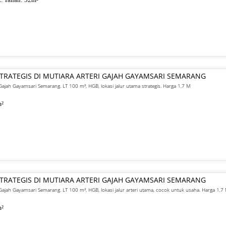
 STRATEGIS DI MUTIARA ARTERI GAJAH GAYAMSARI SEMARANG
ri Gajah Gayamsari Semarang. LT 100 m², HGB, lokasi jalur utama strategis. Harga 1,7 M
²
 STRATEGIS DI MUTIARA ARTERI GAJAH GAYAMSARI SEMARANG
ri Gajah Gayamsari Semarang. LT 100 m², HGB, lokasi jalur arteri utama, cocok untuk usaha. Harga 1,7
²