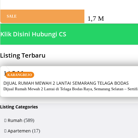
SALE
1,7 M
Klik Disini Hubungi CS
Listing Terbaru
SALE
14,5 M
KARANGREJO
DIJUAL RUMAH MEWAH 2 LANTAI SEMARANG TELAGA BODAS
Dijual Rumah Mewah 2 Lantai di Telaga Bodas Raya, Semarang Selatan – Sertifikat
Listing Categories
Rumah
(589)
Apartemen
(17)