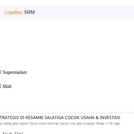
Legalitas:
SHM
Supermarket
Mall
STRATEGIS DI KESAMBI SALATIGA COCOK USAHA & INVESTASI
iga, hadap jalan utama. Cocok untuk restoran, kantor, kos, atau investasi. Harga 1,7 M nego.
. Tanah:
52
m²