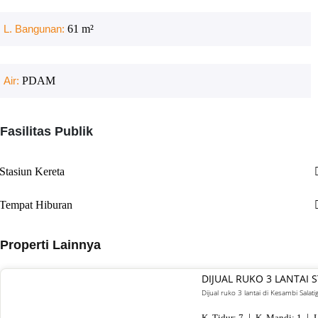
L. Bangunan:
61
m²
Air:
PDAM
Fasilitas Publik
Stasiun Kereta
Tempat Hiburan
Properti Lainnya
DIJUAL RUKO 3 LANTAI 
Dijual ruko 3 lantai di Kesambi Salat
K. Tidur:
7
K. Mandi:
1
L