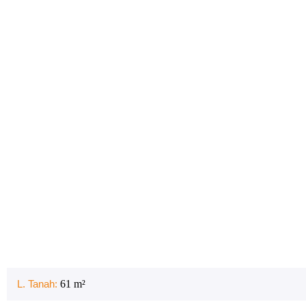
L. Tanah:
61
m²