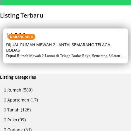
Listing Terbaru
SALE
14,5 M
KARANGREJO
DIJUAL RUMAH MEWAH 2 LANTAI SEMARANG TELAGA
BODAS
Dijual Rumah Mewah 2 Lantai di Telaga Bodas Raya, Semarang Selatan –
Sertifikat Hak Milik, luas tanah 715 m², bangunan 380 m², 5+1 kamar,
listrik 5500 watt, air artetis. Lingkungan asri & strategis.
Listing Categories
Rumah
(589)
Apartemen
(17)
Tanah
(126)
Ruko
(99)
Gudang
(53)