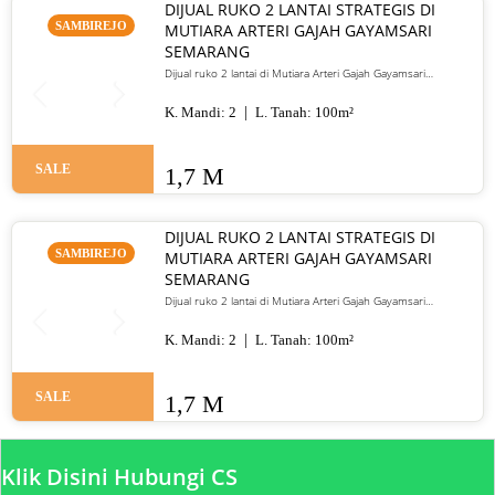
DIJUAL RUKO 2 LANTAI STRATEGIS DI
SAMBIREJO
MUTIARA ARTERI GAJAH GAYAMSARI
SEMARANG
Dijual ruko 2 lantai di Mutiara Arteri Gajah Gayamsari
Semarang. LT 100 m², HGB, lokasi jalur utama strategis. Harga
1,7 M
K. Mandi:
2
L. Tanah:
100
m²
SALE
1,7 M
DIJUAL RUKO 2 LANTAI STRATEGIS DI
SAMBIREJO
MUTIARA ARTERI GAJAH GAYAMSARI
SEMARANG
Dijual ruko 2 lantai di Mutiara Arteri Gajah Gayamsari
Semarang. LT 100 m², HGB, lokasi jalur arteri utama, cocok
untuk usaha. Harga 1,7 M.
K. Mandi:
2
L. Tanah:
100
m²
SALE
1,7 M
Klik Disini Hubungi CS