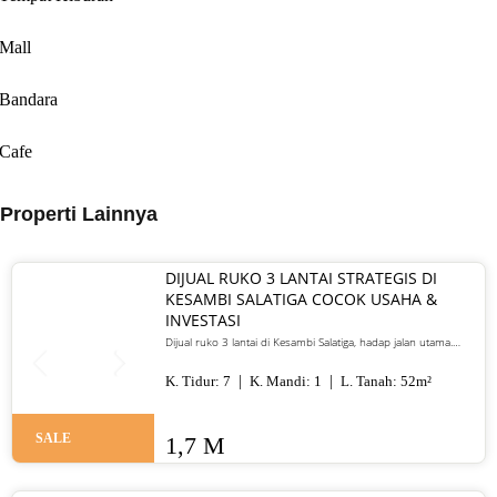
Mall
Bandara
Cafe
Properti Lainnya
DIJUAL RUKO 3 LANTAI STRATEGIS DI
KESAMBI SALATIGA COCOK USAHA &
INVESTASI
Dijual ruko 3 lantai di Kesambi Salatiga, hadap jalan utama.
Cocok untuk restoran, kantor, kos, atau investasi. Harga 1,7 M
nego.
K. Tidur:
7
K. Mandi:
1
L. Tanah:
52
m²
SALE
1,7 M