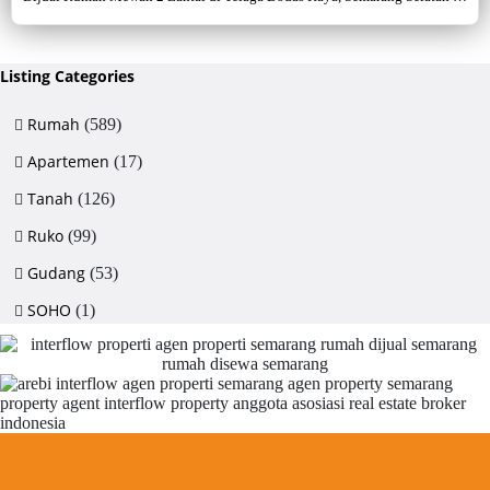
Sertifikat Hak Milik, luas tanah 715 m², bangunan 380 m², 5+1 kamar,
listrik 5500 watt, air artetis. Lingkungan asri & strategis.
Listing Categories
Rumah
(589)
Apartemen
(17)
Tanah
(126)
Ruko
(99)
Gudang
(53)
SOHO
(1)