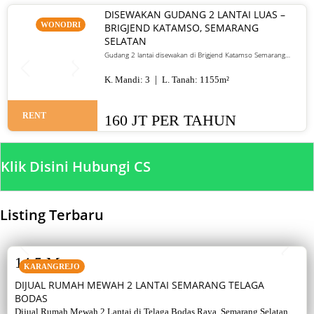
DISEWAKAN GUDANG 2 LANTAI LUAS –
WONODRI
BRIGJEND KATAMSO, SEMARANG
SELATAN
Gudang 2 lantai disewakan di Brigjend Katamso Semarang
Selatan, luas dan akses truk mudah.
K. Mandi:
3
L. Tanah:
1155
m²
RENT
160 JT PER TAHUN
Klik Disini Hubungi CS
Listing Terbaru
SALE
14,5 M
KARANGREJO
DIJUAL RUMAH MEWAH 2 LANTAI SEMARANG TELAGA
BODAS
Dijual Rumah Mewah 2 Lantai di Telaga Bodas Raya, Semarang Selatan –