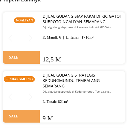
DIJUAL GUDANG SIAP PAKAI DI KIC GATOT
NGALIYAN
SUBROTO NGALIYAN SEMARANG
Dijual gudang siap pakai di kawasan industri KIC Gatot
Subroto Ngaliyan Semarang.
K. Mandi:
6
L. Tanah:
1710
m²
SALE
12,5 M
DIJUAL GUDANG STRATEGIS
SENDANGMULYO
KEDUNGMUNDU TEMBALANG
SEMARANG
Dijual gudang strategis di Kedungmundu Tembalang
Semarang, cocok untuk usaha dan investasi komersial.
L. Tanah:
821
m²
SALE
9 M