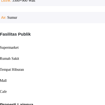
Listrik:
5500+900
Watt
Air:
Sumur
Fasilitas Publik
Supermarket
Rumah Sakit
Tempat Hiburan
Mall
Cafe
Properti Lainnya