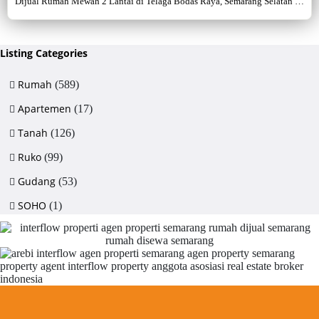
Dijual Rumah Mewah 2 Lantai di Telaga Bodas Raya, Semarang Selatan –
Sertifikat Hak Milik, luas tanah 715 m², bangunan 380 m², 5+1 kamar,
listrik 5500 watt, air artetis. Lingkungan asri & strategis.
Listing Categories
Rumah
(589)
Apartemen
(17)
Tanah
(126)
Ruko
(99)
Gudang
(53)
SOHO
(1)