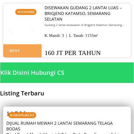
DISEWAKAN GUDANG 2 LANTAI LUAS –
WONODRI
BRIGJEND KATAMSO, SEMARANG
SELATAN
Gudang 2 lantai disewakan di Brigjend Katamso Semarang
Selatan, luas dan akses truk mudah.
K. Mandi:
3
L. Tanah:
1155
m²
RENT
160 JT PER TAHUN
Klik Disini Hubungi CS
Listing Terbaru
SALE
14,5 M
KARANGREJO
DIJUAL RUMAH MEWAH 2 LANTAI SEMARANG TELAGA
BODAS