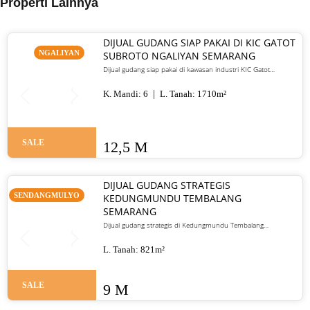
Properti Lainnya
DIJUAL GUDANG SIAP PAKAI DI KIC GATOT
NGALIYAN
SUBROTO NGALIYAN SEMARANG
Dijual gudang siap pakai di kawasan industri KIC Gatot
Subroto Ngaliyan Semarang.
K. Mandi:
6
L. Tanah:
1710
m²
SALE
12,5 M
DIJUAL GUDANG STRATEGIS
SENDANGMULYO
KEDUNGMUNDU TEMBALANG
SEMARANG
Dijual gudang strategis di Kedungmundu Tembalang
Semarang, cocok untuk usaha dan investasi komersial.
L. Tanah:
821
m²
SALE
9 M