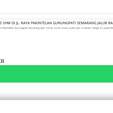
IS SHM DI JL. RAYA PAKINTELAN GUNUNGPATI SEMARANG JALUR R
ya Pakintelan Gunungpati Semarang. Jalur ramai, cocok untuk usaha dan investasi. Harga 3,5 juta/met
ER