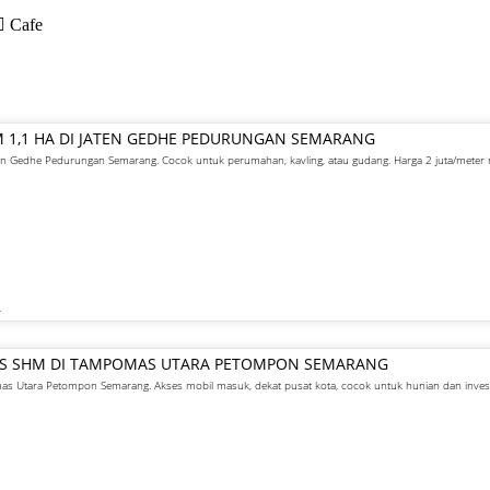
Cafe
M 1,1 HA DI JATEN GEDHE PEDURUNGAN SEMARANG
aten Gedhe Pedurungan Semarang. Cocok untuk perumahan, kavling, atau gudang. Harga 2 juta/meter
R
GIS SHM DI TAMPOMAS UTARA PETOMPON SEMARANG
s Utara Petompon Semarang. Akses mobil masuk, dekat pusat kota, cocok untuk hunian dan invest