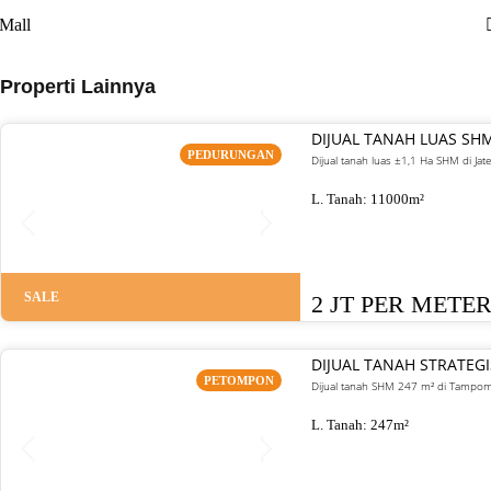
Mall
Properti Lainnya
DIJUAL TANAH LUAS SH
PEDURUNGAN
Dijual tanah luas ±1,1 Ha SHM di J
L. Tanah:
11000
m²
SALE
2 JT PER METE
DIJUAL TANAH STRATE
PETOMPON
Dijual tanah SHM 247 m² di Tampoma
L. Tanah:
247
m²