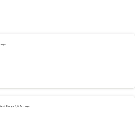
 nego
asi. Harga 1,6 M nego.