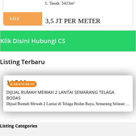
Harga 3,5 juta/meter
L. Tanah:
5423
m²
SALE
3,5 JT PER METER
Klik Disini Hubungi CS
Listing Terbaru
SALE
14,5 M
KARANGREJO
DIJUAL RUMAH MEWAH 2 LANTAI SEMARANG TELAGA
BODAS
Dijual Rumah Mewah 2 Lantai di Telaga Bodas Raya, Semarang Selatan –
Sertifikat Hak Milik, luas tanah 715 m², bangunan 380 m², 5+1 kamar,
listrik 5500 watt, air artetis. Lingkungan asri & strategis.
Listing Categories