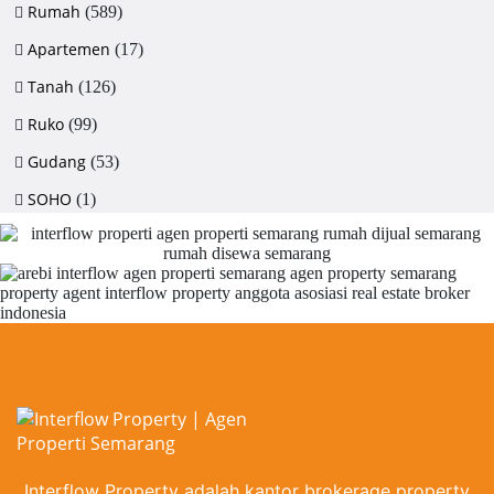
Rumah
(589)
Apartemen
(17)
Tanah
(126)
Ruko
(99)
Gudang
(53)
SOHO
(1)
Interflow Property adalah kantor brokerage property