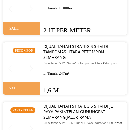
Semarang. Cocok untuk perumahan, kavling, atau gudang.
Harga 2 juta/meter nego
L. Tanah:
11000
m²
SALE
2 JT PER METER
DIJUAL TANAH STRATEGIS SHM DI
PETOMPON
TAMPOMAS UTARA PETOMPON
SEMARANG
Dijual tanah SHM 247 m² di Tampomas Utara Petompon
Semarang. Akses mobil masuk, dekat pusat kota, cocok untuk
hunian dan investasi. Harga 1,6 M nego.
L. Tanah:
247
m²
SALE
1,6 M
DIJUAL TANAH STRATEGIS SHM DI JL.
PAKINTELAN
RAYA PAKINTELAN GUNUNGPATI
SEMARANG JALUR RAMA
Dijual tanah SHM ±5.423 m² di Jl. Raya Pakintelan Gunungpati
Semarang. Jalur ramai, cocok untuk usaha dan investasi.