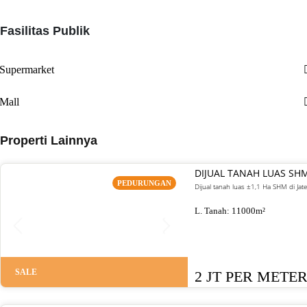
Fasilitas Publik
Supermarket
Mall
Properti Lainnya
DIJUAL TANAH LUAS SH
PEDURUNGAN
Dijual tanah luas ±1,1 Ha SHM di J
L. Tanah:
11000
m²
SALE
2 JT PER METE