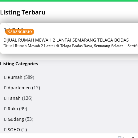
Listing Terbaru
SALE
14,5 M
KARANGREJO
DIJUAL RUMAH MEWAH 2 LANTAI SEMARANG TELAGA BODAS
Dijual Rumah Mewah 2 Lantai di Telaga Bodas Raya, Semarang Selatan – Sertifikat
Listing Categories
Rumah
(589)
Apartemen
(17)
Tanah
(126)
Ruko
(99)
Gudang
(53)
SOHO
(1)