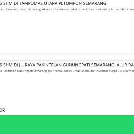
GIS SHM DI TAMPOMAS UTARA PETOMPON SEMARANG
s Utara Petompon Semarang. Akses mobil masuk, dekat pusat kota, cocok untuk hunian dan invest
IS SHM DI JL. RAYA PAKINTELAN GUNUNGPATI SEMARANG JALUR R
ya Pakintelan Gunungpati Semarang. Jalur ramai, cocok untuk usaha dan investasi. Harga 3,5 juta/met
ER