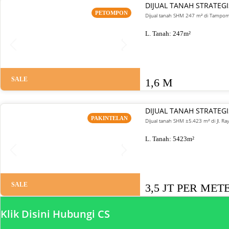
DIJUAL TANAH STRATE
PETOMPON
Dijual tanah SHM 247 m² di Tampoma
L. Tanah:
247
m²
SALE
1,6 M
DIJUAL TANAH STRATEG
PAKINTELAN
Dijual tanah SHM ±5.423 m² di Jl. Ra
L. Tanah:
5423
m²
SALE
3,5 JT PER MET
Klik Disini Hubungi CS