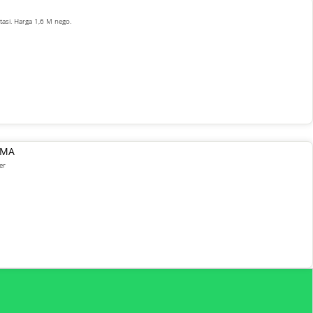
asi. Harga 1,6 M nego.
AMA
er