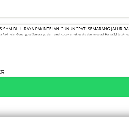
IS SHM DI JL. RAYA PAKINTELAN GUNUNGPATI SEMARANG JALUR R
ya Pakintelan Gunungpati Semarang. Jalur ramai, cocok untuk usaha dan investasi. Harga 3,5 juta/met
ER