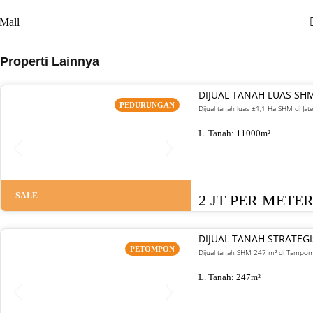
Mall
Properti Lainnya
DIJUAL TANAH LUAS SH
PEDURUNGAN
Dijual tanah luas ±1,1 Ha SHM di J
L. Tanah:
11000
m²
SALE
2 JT PER METE
DIJUAL TANAH STRATE
PETOMPON
Dijual tanah SHM 247 m² di Tampoma
L. Tanah:
247
m²