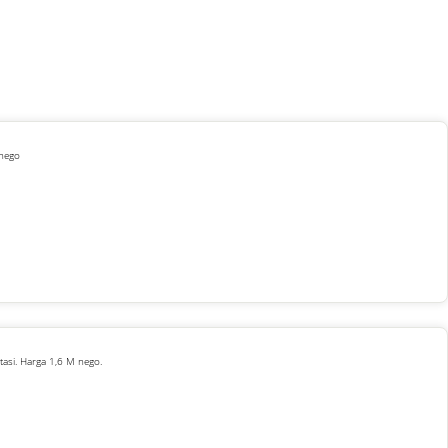
 nego
asi. Harga 1,6 M nego.