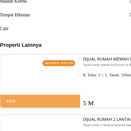
Stasiun Kereta
Tempat Hiburan
Cafe
Properti Lainnya
DIJUAL RUMAH MEWAH 
SRONDOL KULON
Dijual rumah mewah full furnish di
K. Tidur:
3
L. Tanah:
330
m
SALE
5 M
DIJUAL RUMAH 2 LANTAI
Dijual rumah 2 lantai di Kesambi Sal