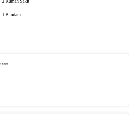
Rumah Sakit
Bandara
 M nego