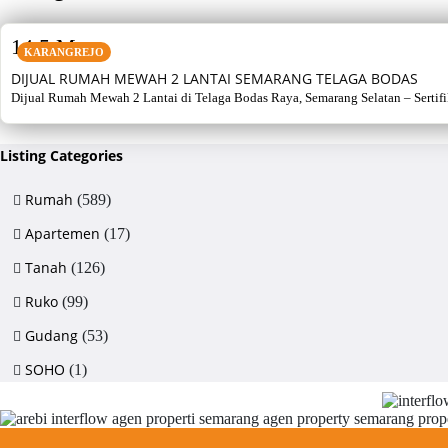
SALE
14,5 M
KARANGREJO
DIJUAL RUMAH MEWAH 2 LANTAI SEMARANG TELAGA BODAS
Dijual Rumah Mewah 2 Lantai di Telaga Bodas Raya, Semarang Selatan – Sertifikat
Listing Categories
Rumah
(589)
Apartemen
(17)
Tanah
(126)
Ruko
(99)
Gudang
(53)
SOHO
(1)