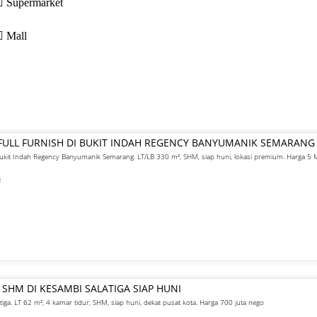
Supermarket
Mall
FULL FURNISH DI BUKIT INDAH REGENCY BANYUMANIK SEMARANG
 Bukit Indah Regency Banyumanik Semarang. LT/LB 330 m², SHM, siap huni, lokasi premium. Harga 5
²
 SHM DI KESAMBI SALATIGA SIAP HUNI
atiga. LT 62 m², 4 kamar tidur, SHM, siap huni, dekat pusat kota. Harga 700 juta nego