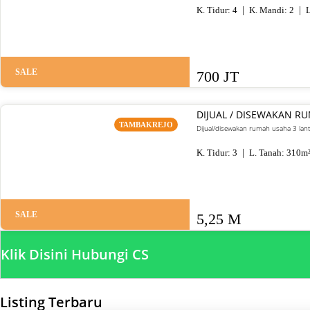
K. Tidur:
4
K. Mandi:
2
L
SALE
700 JT
DIJUAL / DISEWAKAN R
TAMBAKREJO
Dijual/disewakan rumah usaha 3 lant
K. Tidur:
3
L. Tanah:
310
m
SALE
5,25 M
Klik Disini Hubungi CS
Listing Terbaru