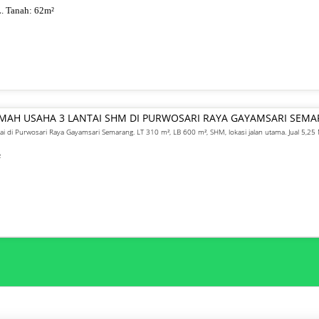
. Tanah:
62
m²
UMAH USAHA 3 LANTAI SHM DI PURWOSARI RAYA GAYAMSARI SEM
ai di Purwosari Raya Gayamsari Semarang. LT 310 m², LB 600 m², SHM, lokasi jalan utama. Jual 5,25 
²