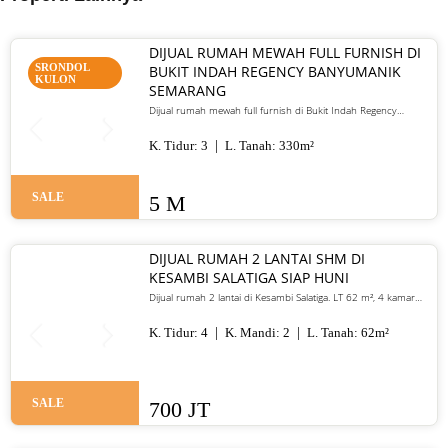
DIJUAL RUMAH MEWAH FULL FURNISH DI
SRONDOL
BUKIT INDAH REGENCY BANYUMANIK
KULON
SEMARANG
Dijual rumah mewah full furnish di Bukit Indah Regency
Banyumanik Semarang. LT/LB 330 m², SHM, siap huni, lokasi
premium. Harga 5 M nego
K. Tidur:
3
L. Tanah:
330
m²
SALE
5 M
DIJUAL RUMAH 2 LANTAI SHM DI
KESAMBI SALATIGA SIAP HUNI
Dijual rumah 2 lantai di Kesambi Salatiga. LT 62 m², 4 kamar
tidur, SHM, siap huni, dekat pusat kota. Harga 700 juta nego
K. Tidur:
4
K. Mandi:
2
L. Tanah:
62
m²
SALE
700 JT