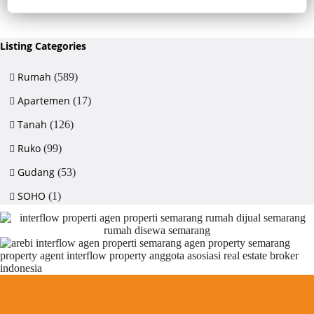
Sertifikat Hak Milik, luas tanah 715 m², bangunan 380 m², 5+1 kamar,
listrik 5500 watt, air artetis. Lingkungan asri & strategis.
Listing Categories
Rumah
(589)
Apartemen
(17)
Tanah
(126)
Ruko
(99)
Gudang
(53)
SOHO
(1)