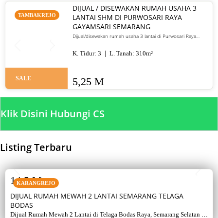
DIJUAL / DISEWAKAN RUMAH USAHA 3
TAMBAKREJO
LANTAI SHM DI PURWOSARI RAYA
GAYAMSARI SEMARANG
Dijual/disewakan rumah usaha 3 lantai di Purwosari Raya
Gayamsari Semarang. LT 310 m², LB 600 m², SHM, lokasi jalan
utama. Jual 5,25 M / sewa 135 juta per tahun.
K. Tidur:
3
L. Tanah:
310
m²
SALE
5,25 M
Klik Disini Hubungi CS
Listing Terbaru
SALE
14,5 M
KARANGREJO
DIJUAL RUMAH MEWAH 2 LANTAI SEMARANG TELAGA
BODAS
Dijual Rumah Mewah 2 Lantai di Telaga Bodas Raya, Semarang Selatan –