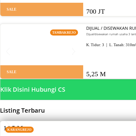
SALE
700 JT
DIJUAL / DISEWAKAN R
TAMBAKREJO
Dijual/disewakan rumah usaha 3 lant
K. Tidur:
3
L. Tanah:
310
m
SALE
5,25 M
Klik Disini Hubungi CS
Listing Terbaru
SALE
14,5 M
KARANGREJO