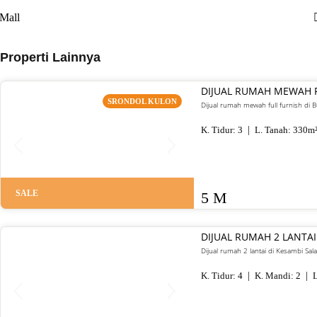
Mall
Properti Lainnya
DIJUAL RUMAH MEWAH 
SRONDOL KULON
Dijual rumah mewah full furnish di
K. Tidur:
3
L. Tanah:
330
m
SALE
5 M
DIJUAL RUMAH 2 LANTAI
Dijual rumah 2 lantai di Kesambi Sal
K. Tidur:
4
K. Mandi:
2
L