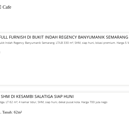
Cafe
FULL FURNISH DI BUKIT INDAH REGENCY BANYUMANIK SEMARANG
 Bukit Indah Regency Banyumanik Semarang. LT/LB 330 m², SHM, siap huni, lokasi premium. Harga 5
²
 SHM DI KESAMBI SALATIGA SIAP HUNI
atiga. LT 62 m², 4 kamar tidur, SHM, siap huni, dekat pusat kota. Harga 700 juta nego
. Tanah:
62
m²