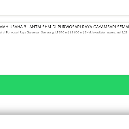
UMAH USAHA 3 LANTAI SHM DI PURWOSARI RAYA GAYAMSARI SEM
ai di Purwosari Raya Gayamsari Semarang. LT 310 m², LB 600 m², SHM, lokasi jalan utama. Jual 5,25 
²