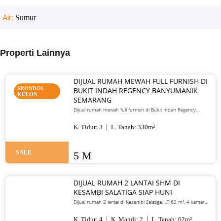
Air:
Sumur
Properti Lainnya
DIJUAL RUMAH MEWAH FULL FURNISH DI
SRONDOL
BUKIT INDAH REGENCY BANYUMANIK
KULON
SEMARANG
Dijual rumah mewah full furnish di Bukit Indah Regency
Banyumanik Semarang. LT/LB 330 m², SHM, siap huni, lokasi
premium. Harga 5 M nego
K. Tidur:
3
L. Tanah:
330
m²
SALE
5 M
DIJUAL RUMAH 2 LANTAI SHM DI
KESAMBI SALATIGA SIAP HUNI
Dijual rumah 2 lantai di Kesambi Salatiga. LT 62 m², 4 kamar
tidur, SHM, siap huni, dekat pusat kota. Harga 700 juta nego
K. Tidur:
4
K. Mandi:
2
L. Tanah:
62
m²