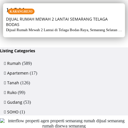
14,5 M
KARANGREJO
DIJUAL RUMAH MEWAH 2 LANTAI SEMARANG TELAGA
BODAS
Dijual Rumah Mewah 2 Lantai di Telaga Bodas Raya, Semarang Selatan –
Sertifikat Hak Milik, luas tanah 715 m², bangunan 380 m², 5+1 kamar,
listrik 5500 watt, air artetis. Lingkungan asri & strategis.
Listing Categories
Rumah
(589)
Apartemen
(17)
Tanah
(126)
Ruko
(99)
Gudang
(53)
SOHO
(1)