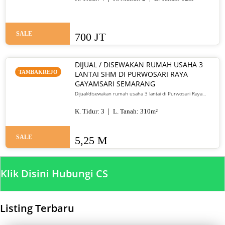
SALE
700 JT
DIJUAL / DISEWAKAN RUMAH USAHA 3
TAMBAKREJO
LANTAI SHM DI PURWOSARI RAYA
GAYAMSARI SEMARANG
Dijual/disewakan rumah usaha 3 lantai di Purwosari Raya
Gayamsari Semarang. LT 310 m², LB 600 m², SHM, lokasi jalan
utama. Jual 5,25 M / sewa 135 juta per tahun.
K. Tidur:
3
L. Tanah:
310
m²
SALE
5,25 M
Klik Disini Hubungi CS
Listing Terbaru
SALE