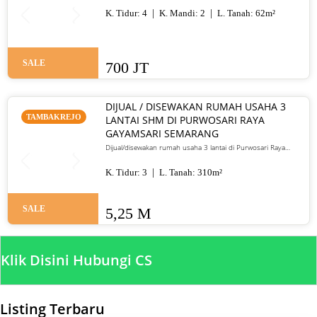
K. Tidur:
4
K. Mandi:
2
L. Tanah:
62
m²
SALE
700 JT
DIJUAL / DISEWAKAN RUMAH USAHA 3
TAMBAKREJO
LANTAI SHM DI PURWOSARI RAYA
GAYAMSARI SEMARANG
Dijual/disewakan rumah usaha 3 lantai di Purwosari Raya
Gayamsari Semarang. LT 310 m², LB 600 m², SHM, lokasi jalan
utama. Jual 5,25 M / sewa 135 juta per tahun.
K. Tidur:
3
L. Tanah:
310
m²
SALE
5,25 M
Klik Disini Hubungi CS
Listing Terbaru