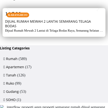
SALE
14,5 M
KARANGREJO
DIJUAL RUMAH MEWAH 2 LANTAI SEMARANG TELAGA
BODAS
Dijual Rumah Mewah 2 Lantai di Telaga Bodas Raya, Semarang Selatan –
Sertifikat Hak Milik, luas tanah 715 m², bangunan 380 m², 5+1 kamar,
listrik 5500 watt, air artetis. Lingkungan asri & strategis.
Listing Categories
Rumah
(589)
Apartemen
(17)
Tanah
(126)
Ruko
(99)
Gudang
(53)
SOHO
(1)