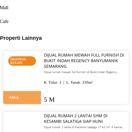
Mall
Cafe
Properti Lainnya
DIJUAL RUMAH MEWAH FULL FURNISH DI
SRONDOL
BUKIT INDAH REGENCY BANYUMANIK
KULON
SEMARANG
Dijual rumah mewah full furnish di Bukit Indah Regency
Banyumanik Semarang. LT/LB 330 m², SHM, siap huni, lokasi
premium. Harga 5 M nego
K. Tidur:
3
L. Tanah:
330
m²
SALE
5 M
DIJUAL RUMAH 2 LANTAI SHM DI
KESAMBI SALATIGA SIAP HUNI
Dijual rumah 2 lantai di Kesambi Salatiga. LT 62 m², 4 kamar
tidur, SHM, siap huni, dekat pusat kota. Harga 700 juta nego