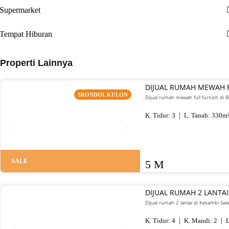
Supermarket
Tempat Hiburan
Properti Lainnya
DIJUAL RUMAH MEWAH 
SRONDOL KULON
Dijual rumah mewah full furnish di
K. Tidur:
3
L. Tanah:
330
m
SALE
5 M
DIJUAL RUMAH 2 LANTAI
Dijual rumah 2 lantai di Kesambi Sal
K. Tidur:
4
K. Mandi:
2
L