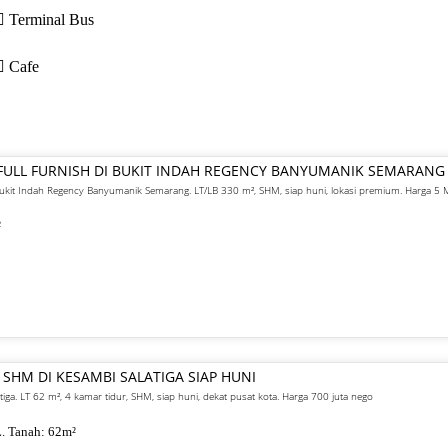
Terminal Bus
Cafe
FULL FURNISH DI BUKIT INDAH REGENCY BANYUMANIK SEMARANG
 Bukit Indah Regency Banyumanik Semarang. LT/LB 330 m², SHM, siap huni, lokasi premium. Harga 5
²
 SHM DI KESAMBI SALATIGA SIAP HUNI
atiga. LT 62 m², 4 kamar tidur, SHM, siap huni, dekat pusat kota. Harga 700 juta nego
. Tanah:
62
m²