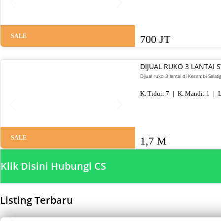
SALE
700 JT
DIJUAL RUKO 3 LANTAI 
Dijual ruko 3 lantai di Kesambi Salat
K. Tidur:
7
K. Mandi:
1
L
SALE
1,7 M
Klik Disini Hubungi CS
Listing Terbaru
SALE