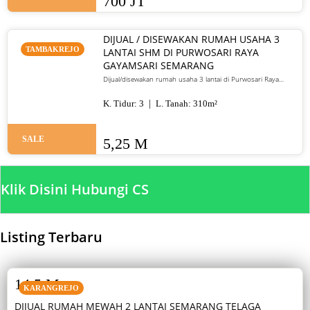
700 JT
DIJUAL / DISEWAKAN RUMAH USAHA 3
TAMBAKREJO
LANTAI SHM DI PURWOSARI RAYA
GAYAMSARI SEMARANG
Dijual/disewakan rumah usaha 3 lantai di Purwosari Raya
Gayamsari Semarang. LT 310 m², LB 600 m², SHM, lokasi jalan
utama. Jual 5,25 M / sewa 135 juta per tahun.
K. Tidur:
3
L. Tanah:
310
m²
SALE
5,25 M
Klik Disini Hubungi CS
Listing Terbaru
SALE
14,5 M
KARANGREJO
DIJUAL RUMAH MEWAH 2 LANTAI SEMARANG TELAGA