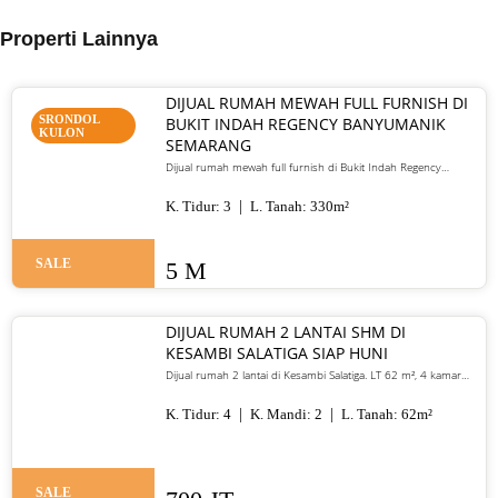
Properti Lainnya
DIJUAL RUMAH MEWAH FULL FURNISH DI
SRONDOL
BUKIT INDAH REGENCY BANYUMANIK
KULON
SEMARANG
Dijual rumah mewah full furnish di Bukit Indah Regency
Banyumanik Semarang. LT/LB 330 m², SHM, siap huni, lokasi
premium. Harga 5 M nego
K. Tidur:
3
L. Tanah:
330
m²
SALE
5 M
DIJUAL RUMAH 2 LANTAI SHM DI
KESAMBI SALATIGA SIAP HUNI
Dijual rumah 2 lantai di Kesambi Salatiga. LT 62 m², 4 kamar
tidur, SHM, siap huni, dekat pusat kota. Harga 700 juta nego
K. Tidur:
4
K. Mandi:
2
L. Tanah:
62
m²
SALE