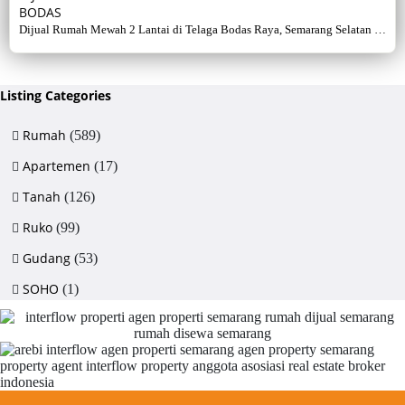
BODAS
Dijual Rumah Mewah 2 Lantai di Telaga Bodas Raya, Semarang Selatan –
Sertifikat Hak Milik, luas tanah 715 m², bangunan 380 m², 5+1 kamar,
listrik 5500 watt, air artetis. Lingkungan asri & strategis.
Listing Categories
Rumah
(589)
Apartemen
(17)
Tanah
(126)
Ruko
(99)
Gudang
(53)
SOHO
(1)