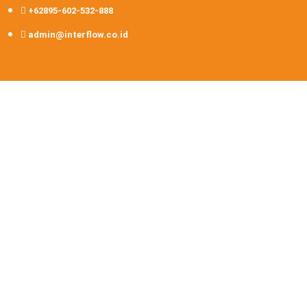
+62895-602-532-888
admin@interflow.co.id