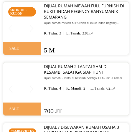
DIJUAL RUMAH MEWAH FULL FURNISH DI
SRONDOL
BUKIT INDAH REGENCY BANYUMANIK
KULON
SEMARANG
Dijual rumah mewah full furnish di Bukit Indah Regency
Banyumanik Semarang. LT/LB 330 m², SHM, siap huni, lokasi
premium. Harga 5 M nego
K. Tidur:
3
L. Tanah:
330
m²
SALE
5 M
DIJUAL RUMAH 2 LANTAI SHM DI
KESAMBI SALATIGA SIAP HUNI
Dijual rumah 2 lantai di Kesambi Salatiga. LT 62 m², 4 kamar
tidur, SHM, siap huni, dekat pusat kota. Harga 700 juta nego
K. Tidur:
4
K. Mandi:
2
L. Tanah:
62
m²
SALE
700 JT
DIJUAL / DISEWAKAN RUMAH USAHA 3
TAMBAKREJO