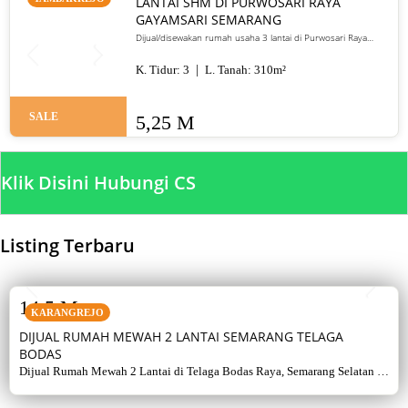
LANTAI SHM DI PURWOSARI RAYA
GAYAMSARI SEMARANG
Dijual/disewakan rumah usaha 3 lantai di Purwosari Raya
Gayamsari Semarang. LT 310 m², LB 600 m², SHM, lokasi jalan
utama. Jual 5,25 M / sewa 135 juta per tahun.
K. Tidur:
3
L. Tanah:
310
m²
SALE
5,25 M
Klik Disini Hubungi CS
Listing Terbaru
SALE
14,5 M
KARANGREJO
DIJUAL RUMAH MEWAH 2 LANTAI SEMARANG TELAGA
BODAS
Dijual Rumah Mewah 2 Lantai di Telaga Bodas Raya, Semarang Selatan –
Sertifikat Hak Milik, luas tanah 715 m², bangunan 380 m², 5+1 kamar,
listrik 5500 watt, air artetis. Lingkungan asri & strategis.