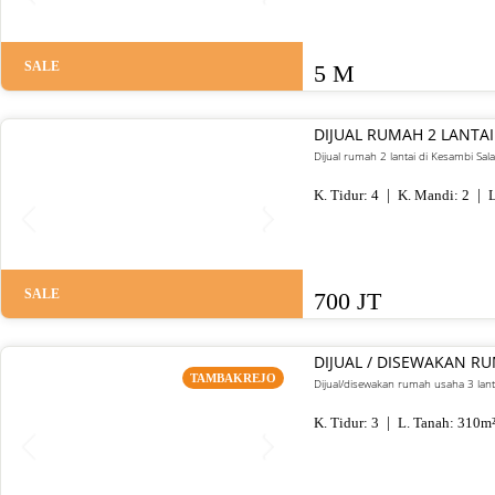
SALE
5 M
DIJUAL RUMAH 2 LANTAI
Dijual rumah 2 lantai di Kesambi Sal
K. Tidur:
4
K. Mandi:
2
L
SALE
700 JT
DIJUAL / DISEWAKAN R
TAMBAKREJO
Dijual/disewakan rumah usaha 3 lant
K. Tidur:
3
L. Tanah:
310
m