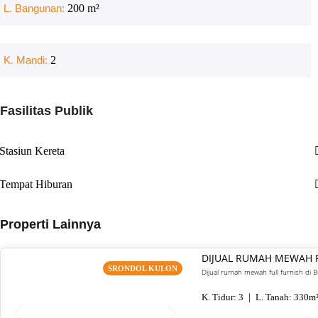
L. Bangunan:
200
m²
K. Mandi:
2
Fasilitas Publik
Stasiun Kereta
Tempat Hiburan
Properti Lainnya
DIJUAL RUMAH MEWAH 
SRONDOL KULON
Dijual rumah mewah full furnish di
K. Tidur:
3
L. Tanah:
330
m