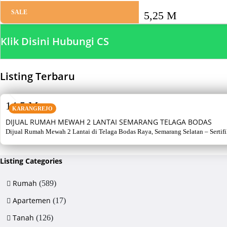
SALE
5,25 M
Klik Disini Hubungi CS
Listing Terbaru
SALE
14,5 M
KARANGREJO
DIJUAL RUMAH MEWAH 2 LANTAI SEMARANG TELAGA BODAS
Dijual Rumah Mewah 2 Lantai di Telaga Bodas Raya, Semarang Selatan – Sertifikat
Listing Categories
Rumah
(589)
Apartemen
(17)
Tanah
(126)