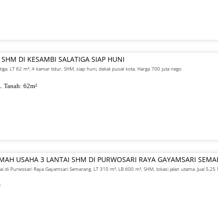
 SHM DI KESAMBI SALATIGA SIAP HUNI
atiga. LT 62 m², 4 kamar tidur, SHM, siap huni, dekat pusat kota. Harga 700 juta nego
. Tanah:
62
m²
UMAH USAHA 3 LANTAI SHM DI PURWOSARI RAYA GAYAMSARI SEM
ai di Purwosari Raya Gayamsari Semarang. LT 310 m², LB 600 m², SHM, lokasi jalan utama. Jual 5,25 
²