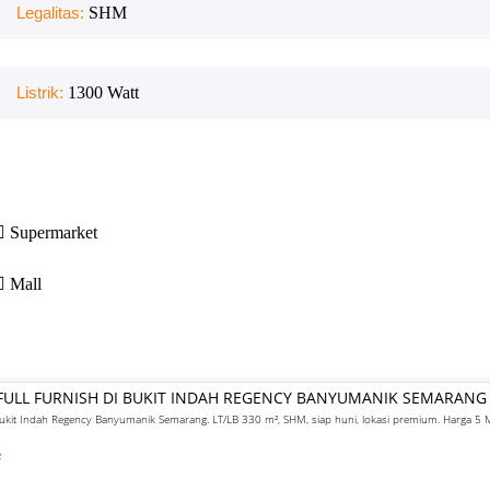
Legalitas:
SHM
Listrik:
1300
Watt
Supermarket
Mall
FULL FURNISH DI BUKIT INDAH REGENCY BANYUMANIK SEMARANG
 Bukit Indah Regency Banyumanik Semarang. LT/LB 330 m², SHM, siap huni, lokasi premium. Harga 5
²