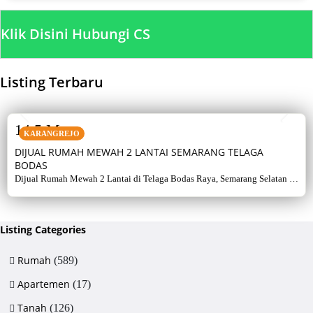
Klik Disini Hubungi CS
Listing Terbaru
SALE
14,5 M
KARANGREJO
DIJUAL RUMAH MEWAH 2 LANTAI SEMARANG TELAGA
BODAS
Dijual Rumah Mewah 2 Lantai di Telaga Bodas Raya, Semarang Selatan –
Sertifikat Hak Milik, luas tanah 715 m², bangunan 380 m², 5+1 kamar,
listrik 5500 watt, air artetis. Lingkungan asri & strategis.
Listing Categories
Rumah
(589)
Apartemen
(17)
Tanah
(126)