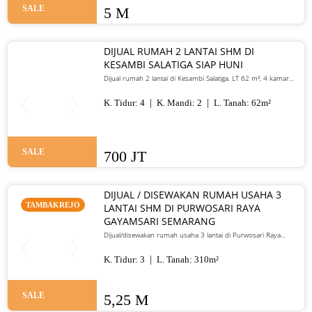
SALE
5 M
DIJUAL RUMAH 2 LANTAI SHM DI
KESAMBI SALATIGA SIAP HUNI
Dijual rumah 2 lantai di Kesambi Salatiga. LT 62 m², 4 kamar
tidur, SHM, siap huni, dekat pusat kota. Harga 700 juta nego
K. Tidur:
4
K. Mandi:
2
L. Tanah:
62
m²
SALE
700 JT
DIJUAL / DISEWAKAN RUMAH USAHA 3
TAMBAKREJO
LANTAI SHM DI PURWOSARI RAYA
GAYAMSARI SEMARANG
Dijual/disewakan rumah usaha 3 lantai di Purwosari Raya
Gayamsari Semarang. LT 310 m², LB 600 m², SHM, lokasi jalan
utama. Jual 5,25 M / sewa 135 juta per tahun.
K. Tidur:
3
L. Tanah:
310
m²
SALE
5,25 M