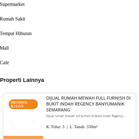
Supermarket
Rumah Sakit
Tempat Hiburan
Mall
Cafe
Properti Lainnya
DIJUAL RUMAH MEWAH FULL FURNISH DI
SRONDOL
BUKIT INDAH REGENCY BANYUMANIK
KULON
SEMARANG
Dijual rumah mewah full furnish di Bukit Indah Regency
Banyumanik Semarang. LT/LB 330 m², SHM, siap huni, lokasi
premium. Harga 5 M nego
K. Tidur:
3
L. Tanah:
330
m²