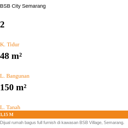
BSB City Semarang
2
K. Tidur
48
m²
L. Bangunan
150
m²
L. Tanah
1,15 M
Dijual rumah bagus full furnish di kawasan
BSB Village, Semarang.