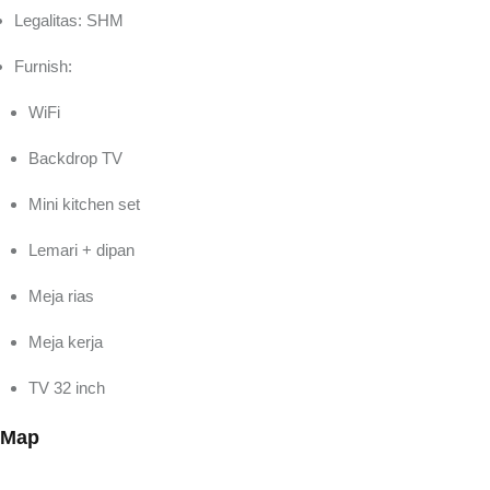
Legalitas: SHM
Furnish:
WiFi
Backdrop TV
Mini kitchen set
Lemari + dipan
Meja rias
Meja kerja
TV 32 inch
Map