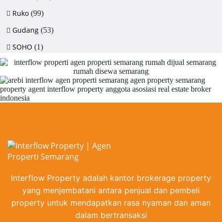
Ruko
(99)
Gudang
(53)
SOHO
(1)
Interflow Property adalah kantor brokerage property
yang menjembatani antara penjual dan pembeli
property untuk mendapatkan rasa nyaman dan aman
dalam bertransaksi