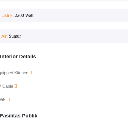
Listrik:
2200
Watt
Air:
Sumur
Interior Details
uipped Kitchen
V Cable
WiFi
Fasilitas Publik