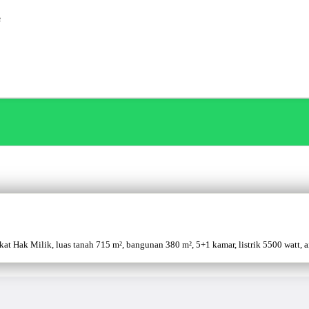
²
 Hak Milik, luas tanah 715 m², bangunan 380 m², 5+1 kamar, listrik 5500 watt, air 