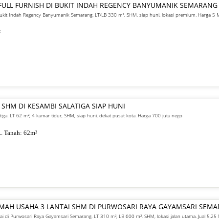
FULL FURNISH DI BUKIT INDAH REGENCY BANYUMANIK SEMARANG
 Bukit Indah Regency Banyumanik Semarang. LT/LB 330 m², SHM, siap huni, lokasi premium. Harga 5
²
 SHM DI KESAMBI SALATIGA SIAP HUNI
atiga. LT 62 m², 4 kamar tidur, SHM, siap huni, dekat pusat kota. Harga 700 juta nego
. Tanah:
62
m²
UMAH USAHA 3 LANTAI SHM DI PURWOSARI RAYA GAYAMSARI SEM
ai di Purwosari Raya Gayamsari Semarang. LT 310 m², LB 600 m², SHM, lokasi jalan utama. Jual 5,25 