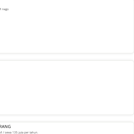
 M nego
ARANG
M / sewa 135 juta per tahun.