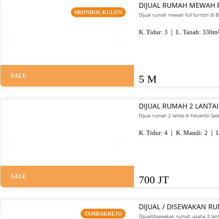
DIJUAL RUMAH MEWAH 
SRONDOL KULON
Dijual rumah mewah full furnish di
K. Tidur:
3
L. Tanah:
330
m
SALE
5 M
DIJUAL RUMAH 2 LANTAI
Dijual rumah 2 lantai di Kesambi Sal
K. Tidur:
4
K. Mandi:
2
L
SALE
700 JT
DIJUAL / DISEWAKAN R
TAMBAKREJO
Dijual/disewakan rumah usaha 3 lant