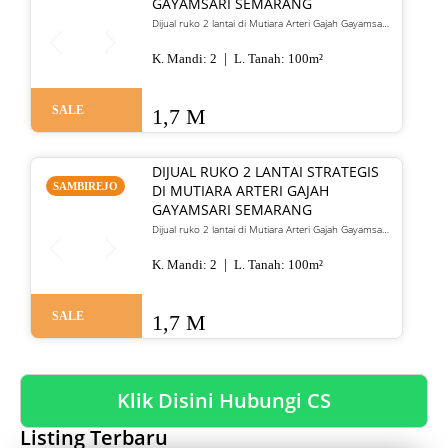
GAYAMSARI SEMARANG
Dijual ruko 2 lantai di Mutiara Arteri Gajah Gayamsari
Semarang. LT 100 m², HGB, lokasi jalur utama
strategis. Harga 1,7 M
K. Mandi:
2
L. Tanah:
100
m²
SALE
1,7 M
DIJUAL RUKO 2 LANTAI STRATEGIS
SAMBIREJO
DI MUTIARA ARTERI GAJAH
GAYAMSARI SEMARANG
Dijual ruko 2 lantai di Mutiara Arteri Gajah Gayamsari
Semarang. LT 100 m², HGB, lokasi jalur arteri utama,
cocok untuk usaha. Harga 1,7 M.
K. Mandi:
2
L. Tanah:
100
m²
SALE
1,7 M
Klik Disini Hubungi CS
Listing Terbaru
SALE