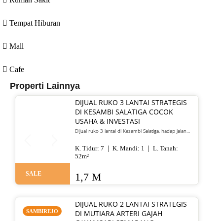
Tempat Hiburan
Mall
Cafe
Properti Lainnya
DIJUAL RUKO 3 LANTAI STRATEGIS
DI KESAMBI SALATIGA COCOK
USAHA & INVESTASI
Dijual ruko 3 lantai di Kesambi Salatiga, hadap jalan
utama. Cocok untuk restoran, kantor, kos, atau
investasi. Harga 1,7 M nego.
K. Tidur:
7
K. Mandi:
1
L. Tanah:
52
m²
SALE
1,7 M
DIJUAL RUKO 2 LANTAI STRATEGIS
SAMBIREJO
DI MUTIARA ARTERI GAJAH