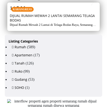
14,5 M
KARANGREJO
DIJUAL RUMAH MEWAH 2 LANTAI SEMARANG TELAGA
BODAS
Dijual Rumah Mewah 2 Lantai di Telaga Bodas Raya, Semarang
Selatan – Sertifikat Hak Milik, luas tanah 715 m², bangunan 380
m², 5+1 kamar, listrik 5500 watt, air artetis. Lingkungan asri &
strategis.
Listing Categories
Rumah
(589)
Apartemen
(17)
Tanah
(126)
Ruko
(99)
Gudang
(53)
SOHO
(1)