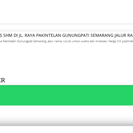
IS SHM DI JL. RAYA PAKINTELAN GUNUNGPATI SEMARANG JALUR R
ya Pakintelan Gunungpati Semarang. Jalur ramai, cocok untuk usaha dan investasi. Harga 3,5 juta/met
ER