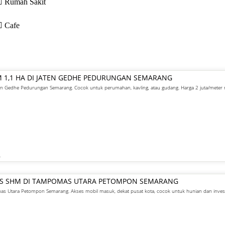
Rumah Sakit
Cafe
M 1,1 HA DI JATEN GEDHE PEDURUNGAN SEMARANG
aten Gedhe Pedurungan Semarang. Cocok untuk perumahan, kavling, atau gudang. Harga 2 juta/meter
R
GIS SHM DI TAMPOMAS UTARA PETOMPON SEMARANG
s Utara Petompon Semarang. Akses mobil masuk, dekat pusat kota, cocok untuk hunian dan invest