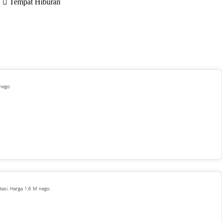
Tempat Hiburan
 nego
asi. Harga 1,6 M nego.