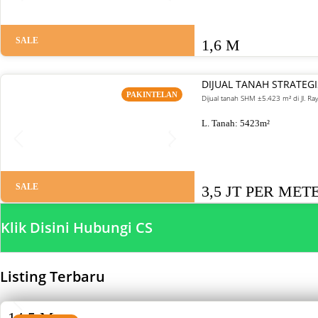
SALE
1,6 M
DIJUAL TANAH STRATEG
PAKINTELAN
Dijual tanah SHM ±5.423 m² di Jl. Ra
L. Tanah:
5423
m²
SALE
3,5 JT PER MET
Klik Disini Hubungi CS
Listing Terbaru
SALE
14,5 M