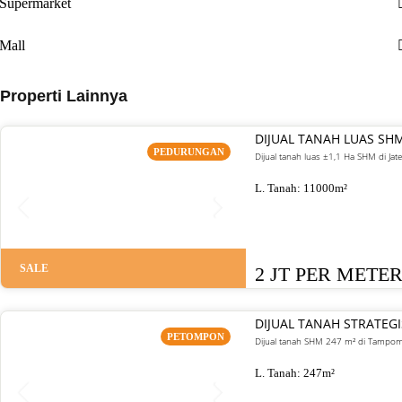
Supermarket
Mall
Properti Lainnya
DIJUAL TANAH LUAS SH
PEDURUNGAN
Dijual tanah luas ±1,1 Ha SHM di J
L. Tanah:
11000
m²
SALE
2 JT PER METE
DIJUAL TANAH STRATE
PETOMPON
Dijual tanah SHM 247 m² di Tampoma
L. Tanah:
247
m²