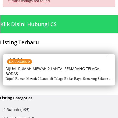
Similar listings not found
Klik Disini Hubungi CS
Listing Terbaru
SALE
14,5 M
KARANGREJO
DIJUAL RUMAH MEWAH 2 LANTAI SEMARANG TELAGA
BODAS
Dijual Rumah Mewah 2 Lantai di Telaga Bodas Raya, Semarang Selatan –
Sertifikat Hak Milik, luas tanah 715 m², bangunan 380 m², 5+1 kamar,
listrik 5500 watt, air artetis. Lingkungan asri & strategis.
Listing Categories
Rumah
(589)