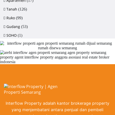
Apartemen
(17)
Tanah
(126)
Ruko
(99)
Gudang
(53)
SOHO
(1)
Interflow Property adalah kantor brokerage property
yang menjembatani antara penjual dan pembeli