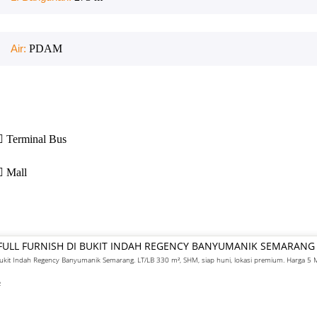
Air:
PDAM
Terminal Bus
Mall
FULL FURNISH DI BUKIT INDAH REGENCY BANYUMANIK SEMARANG
 Bukit Indah Regency Banyumanik Semarang. LT/LB 330 m², SHM, siap huni, lokasi premium. Harga 5
²