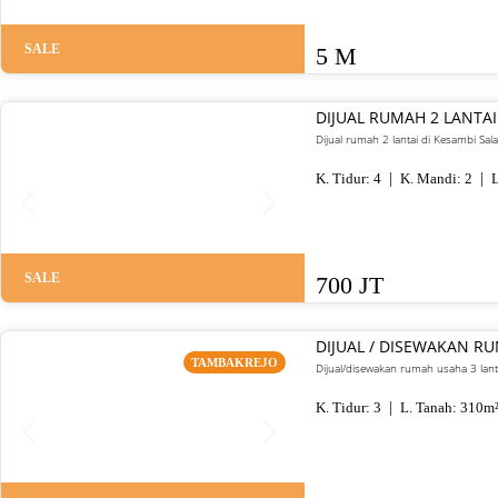
SALE
5 M
DIJUAL RUMAH 2 LANTAI
Dijual rumah 2 lantai di Kesambi Sal
K. Tidur:
4
K. Mandi:
2
L
SALE
700 JT
DIJUAL / DISEWAKAN R
TAMBAKREJO
Dijual/disewakan rumah usaha 3 lant
K. Tidur:
3
L. Tanah:
310
m