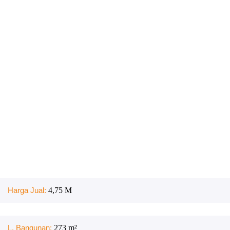
Harga Jual:
4,75 M
L. Bangunan:
273
m²