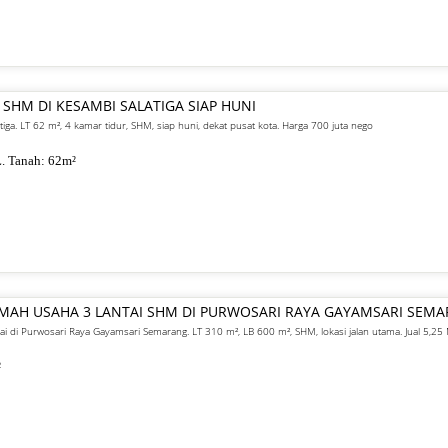
 SHM DI KESAMBI SALATIGA SIAP HUNI
atiga. LT 62 m², 4 kamar tidur, SHM, siap huni, dekat pusat kota. Harga 700 juta nego
. Tanah:
62
m²
UMAH USAHA 3 LANTAI SHM DI PURWOSARI RAYA GAYAMSARI SEM
ai di Purwosari Raya Gayamsari Semarang. LT 310 m², LB 600 m², SHM, lokasi jalan utama. Jual 5,25 
²