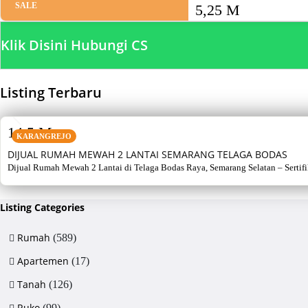
SALE
5,25 M
Klik Disini Hubungi CS
Listing Terbaru
SALE
14,5 M
KARANGREJO
DIJUAL RUMAH MEWAH 2 LANTAI SEMARANG TELAGA BODAS
Dijual Rumah Mewah 2 Lantai di Telaga Bodas Raya, Semarang Selatan – Sertifikat
Listing Categories
Rumah
(589)
Apartemen
(17)
Tanah
(126)
Ruko
(99)