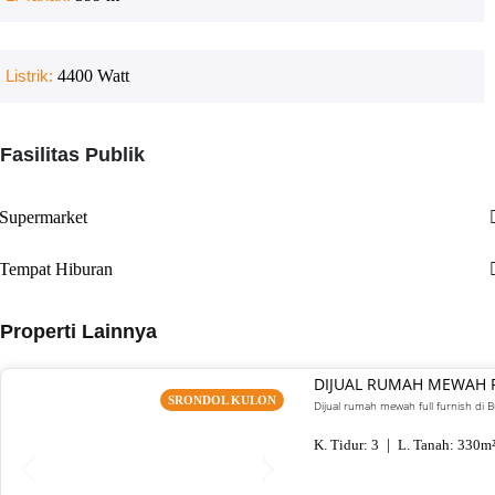
Listrik:
4400
Watt
Fasilitas Publik
Supermarket
Tempat Hiburan
Properti Lainnya
DIJUAL RUMAH MEWAH 
SRONDOL KULON
Dijual rumah mewah full furnish di
K. Tidur:
3
L. Tanah:
330
m