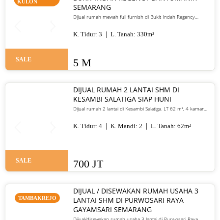
KULON
SEMARANG
Dijual rumah mewah full furnish di Bukit Indah Regency
Banyumanik Semarang. LT/LB 330 m², SHM, siap huni, lokasi
premium. Harga 5 M nego
K. Tidur:
3
L. Tanah:
330
m²
SALE
5 M
DIJUAL RUMAH 2 LANTAI SHM DI
KESAMBI SALATIGA SIAP HUNI
Dijual rumah 2 lantai di Kesambi Salatiga. LT 62 m², 4 kamar
tidur, SHM, siap huni, dekat pusat kota. Harga 700 juta nego
K. Tidur:
4
K. Mandi:
2
L. Tanah:
62
m²
SALE
700 JT
DIJUAL / DISEWAKAN RUMAH USAHA 3
TAMBAKREJO
LANTAI SHM DI PURWOSARI RAYA
GAYAMSARI SEMARANG
Dijual/disewakan rumah usaha 3 lantai di Purwosari Raya