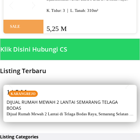
Gayamsari Semarang. LT 310 m², LB 600 m², SHM, lokasi jalan
utama. Jual 5,25 M / sewa 135 juta per tahun.
K. Tidur:
3
L. Tanah:
310
m²
SALE
5,25 M
Klik Disini Hubungi CS
Listing Terbaru
SALE
14,5 M
KARANGREJO
DIJUAL RUMAH MEWAH 2 LANTAI SEMARANG TELAGA
BODAS
Dijual Rumah Mewah 2 Lantai di Telaga Bodas Raya, Semarang Selatan –
Sertifikat Hak Milik, luas tanah 715 m², bangunan 380 m², 5+1 kamar,
listrik 5500 watt, air artetis. Lingkungan asri & strategis.
Listing Categories