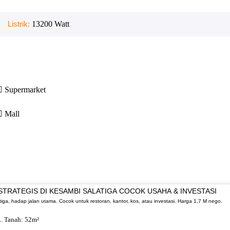
Listrik:
13200
Watt
Supermarket
Mall
 STRATEGIS DI KESAMBI SALATIGA COCOK USAHA & INVESTASI
atiga, hadap jalan utama. Cocok untuk restoran, kantor, kos, atau investasi. Harga 1,7 M nego.
. Tanah:
52
m²