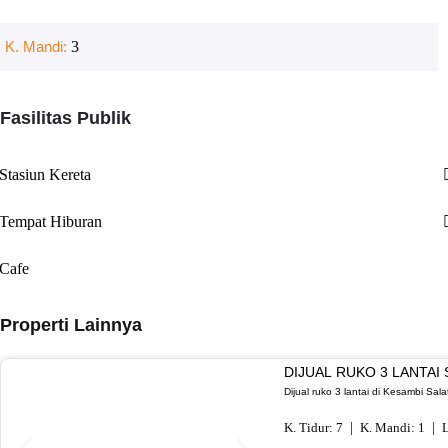
K. Mandi:
3
Fasilitas Publik
Stasiun Kereta
Tempat Hiburan
Cafe
Properti Lainnya
DIJUAL RUKO 3 LANTAI
Dijual ruko 3 lantai di Kesambi Sal
K. Tidur:
7
K. Mandi:
1
L