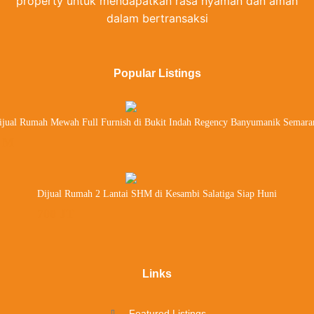
property untuk mendapatkan rasa nyaman dan aman
dalam bertransaksi
Popular Listings
ijual Rumah Mewah Full Furnish di Bukit Indah Regency Banyumanik Semara
 M
Dijual Rumah 2 Lantai SHM di Kesambi Salatiga Siap Huni
700 JT
Links
Featured Listings