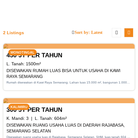
2 Listings
RENT
WONOTINGAL
450 JT PER TAHUN
L. Tanah:
1500
m²
DISEWAKAN RUMAH LUAS BISA UNTUK USAHA DI KAWI
RAYA SEMARANG
Rumah disewakan di Kawi Raya Semarang. Lahan luas 15.000 m², bangunan 1.000
m², cocok untuk usaha, legalitas SHM.
RENT
KALIWIRU
300 JT PER TAHUN
K. Mandi:
3
L. Tanah:
604
m²
DISEWAKAN RUANG USAHA LUAS DI DAERAH RAJABASA,
SEMARANG SELATAN
Disewakan ruang usaha luas di Rajabasa, Semarang Selatan. SHM, luas tanah 604 m²,