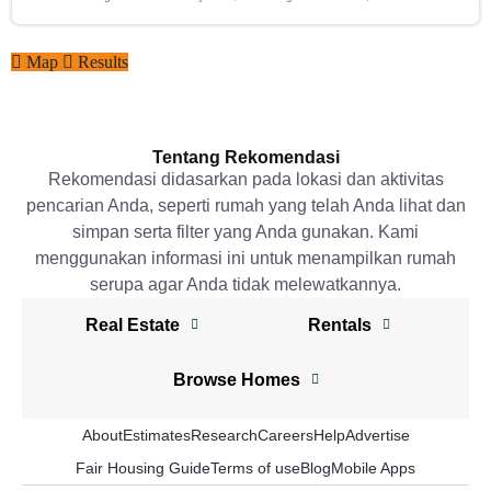
luas bangunan 196 m², listrik 7700 Watt, lokasi strategis, bebas banjir.
Map
Results
Tentang Rekomendasi
Rekomendasi didasarkan pada lokasi dan aktivitas
pencarian Anda, seperti rumah yang telah Anda lihat dan
simpan serta filter yang Anda gunakan. Kami
menggunakan informasi ini untuk menampilkan rumah
serupa agar Anda tidak melewatkannya.
Real Estate
Rentals
Browser
Tugu real estate
Browse Homes
Tugu real estate
Tembalang real estate
Tembalang real estate
Tugu Homes
About
Estimates
Research
Careers
Help
Advertise
Pedurungan real estate
Pedurungan real estate
Tembalang Homes
Fair Housing Guide
Terms of use
Blog
Mobile Apps
Mijen real estate